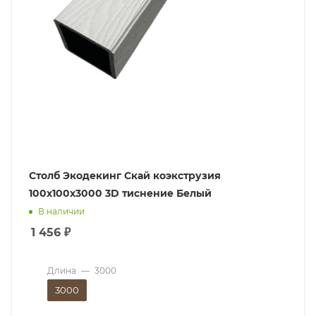
Столб Экодекинг Скай коэкструзия
100х100х3000 3D тиснение Белый
В наличии
1 456
₽
Длина
—
3000
3000