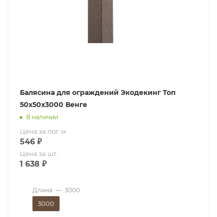
Балясина для ограждений Экодекинг Топ
50x50х3000 Венге
В наличии
Цена за пог. м
546
₽
Цена за шт.
1 638
₽
Длина
—
3000
3000