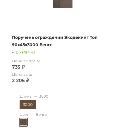
Поручень ограждений Экодекинг Топ
90x45х3000 Венге
В наличии
Цена за пог. м
735
₽
Цена за шт.
2 205
₽
Длина
—
3000
3000
Цвет
—
Венге