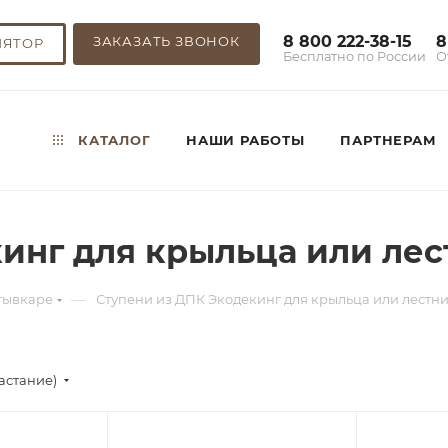
8 800 222-38-15
8
ЗАКАЗАТЬ ЗВОНОК
ЛЯТОР
Бесплатно по России
О
КАТАЛОГ
НАШИ РАБОТЫ
ПАРТНЕРАМ
инг для крыльца или ле
—
тывкаре
Ступени из ДПК Экодекинг для крыльца или лестн
астание)