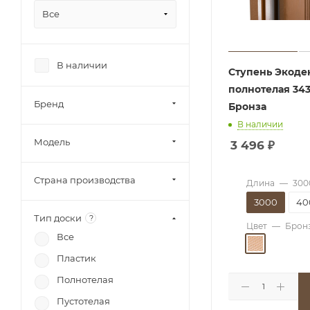
Все
В наличии
Ступень Экоде
полнотелая 34
Бренд
Бронза
В наличии
Модель
3 496
₽
Страна производства
Длина
—
300
3000
40
Тип доски
?
Цвет
—
Брон
Все
Пластик
Полнотелая
Пустотелая