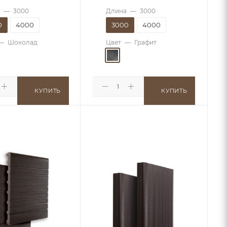
—
3000
Длина
—
3000
0
4000
3000
4000
—
Шоколад
Цвет
—
Графит
КУПИТЬ
КУПИТЬ