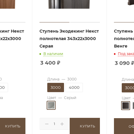
кинг Некст
Ступень Экодекинг Некст
Ступень
3х22х3000
полнотелая 343х22х3000
полноте
Серая
Венге
В наличии
Под зак
3 400
₽
3 090
0
Длина
—
3000
Длина
00
3000
4000
300
за
Цвет
—
Серый
Цвет
КУПИТЬ
КУПИТЬ
ОФ