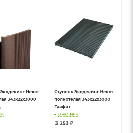
 Экодекинг Некст
Ступень Экодекинг Некст
лая 343х22х3000
полнотелая 343х22х3000
д
Графит
ии
В наличии
3 253
₽