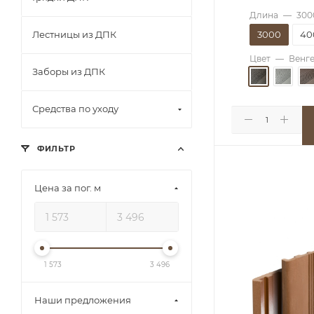
Длина
—
300
3000
40
Лестницы из ДПК
Цвет
—
Венг
Заборы из ДПК
Средства по уходу
ФИЛЬТР
Цена за пог. м
1 573
3 496
Наши предложения