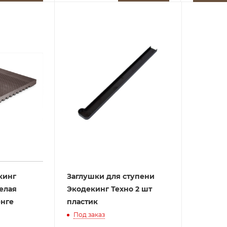
кинг
Заглушки для ступени
елая
Экодекинг Техно 2 шт
енге
пластик
Под заказ