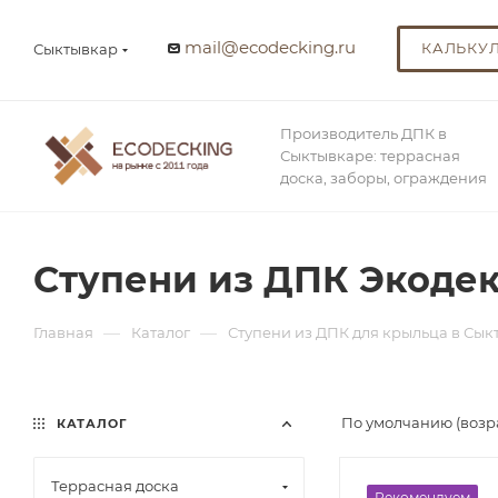
mail@ecodecking.ru
КАЛЬКУ
Сыктывкар
Производитель ДПК в
Сыктывкаре: террасная
доска, заборы, ограждения
Ступени из ДПК Экодек
—
—
Главная
Каталог
Ступени из ДПК для крыльца в Сык
По умолчанию (возр
КАТАЛОГ
Террасная доска
Рекомендуем