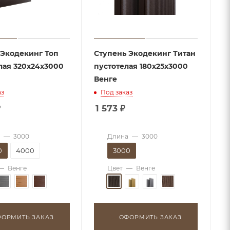
 Экодекинг Топ
Ступень Экодекинг Титан
лая 320х24x3000
пустотелая 180х25х3000
Венге
аз
Под заказ
₽
1 573
₽
—
3000
Длина
—
3000
0
4000
3000
—
Венге
Цвет
—
Венге
ОРМИТЬ ЗАКАЗ
ОФОРМИТЬ ЗАКАЗ