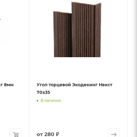
нг 8мм
Угол торцевой Экодекинг Некст
70х35
В наличии
от
280 ₽