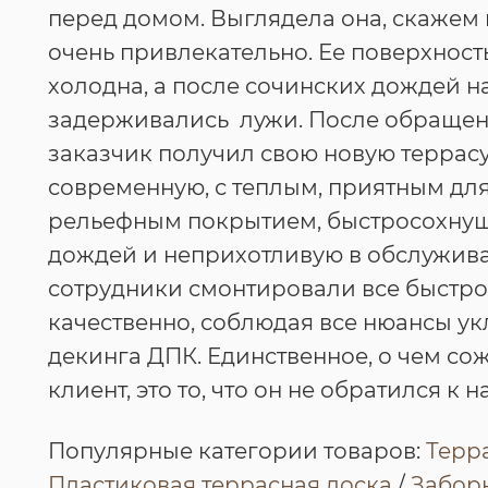
перед домом. Выглядела она, скажем 
очень привлекательно. Ее поверхност
холодна, а после сочинских дождей н
задерживались лужи. После обращен
заказчик получил свою новую террасу
современную, с теплым, приятным для
рельефным покрытием, быстросохну
дождей и неприхотливую в обслужив
сотрудники смонтировали все быстро
качественно, соблюдая все нюансы у
декинга ДПК. Единственное, о чем со
клиент, это то, что он не обратился к 
Популярные категории товаров:
Терр
Пластиковая террасная доска
/
Заборн