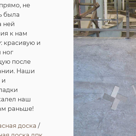
прямо, не
ь была
а ней
ия к нам
: красивую и
 ног
щую после
ании. Наши
 и
кладки
жалел наш
нам раньше!
асная доска
/
ая доска дпк