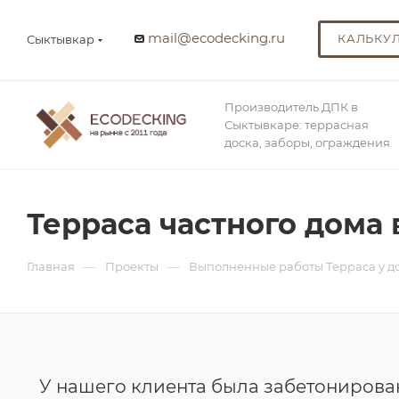
mail@ecodecking.ru
КАЛЬКУ
Сыктывкар
Производитель ДПК в
Сыктывкаре: террасная
доска, заборы, ограждения
Терраса частного дома 
—
—
Главная
Проекты
Выполненные работы Терраса у д
У нашего клиента была забетонирова