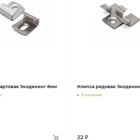
тартовая Экодекинг 8мм
Клипса рядовая Экодеки
и
В наличии
22
₽