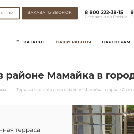
8 800 222-38-15
8
ЗАКАЗАТЬ ЗВОНОК
ЛЯТОР
Бесплатно по России
О
КАТАЛОГ
НАШИ РАБОТЫ
ПАРТНЕРАМ
в районе Мамайка в горо
—
ома
Терраса частного дома в районе Мамайка в городе Сочи
нная терраса