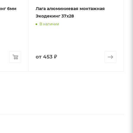
инг 6мм
Лага алюминиевая монтажная
Экодекинг 37х28
В наличии
от
453 ₽