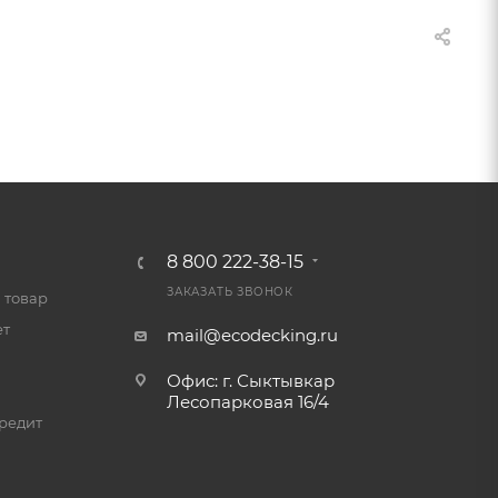
8 800 222-38-15
ЗАКАЗАТЬ ЗВОНОК
 товар
ет
mail@ecodecking.ru
Офис: г. Сыктывкар
Лесопарковая 16/4
редит