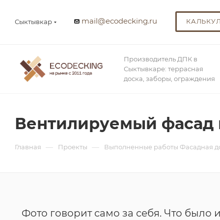
mail@ecodecking.ru
КАЛЬКУ
Сыктывкар
Производитель ДПК в
Сыктывкаре: террасная
доска, заборы, ограждения
Вентилируемый фасад 
—
—
Главная
Проекты
Выполненные работы Фасадная д
Фото говорит само за себя. Что было и