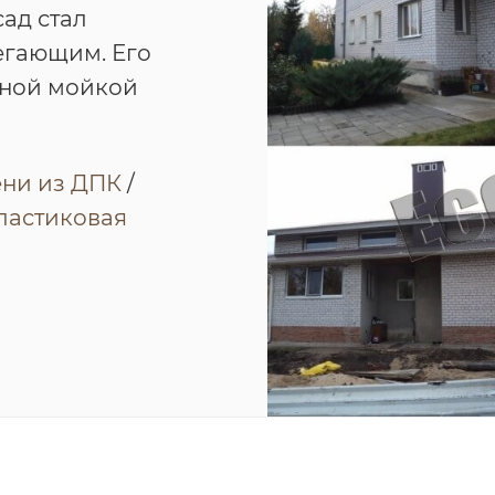
ад стал
егающим. Его
чной мойкой
ени из ДПК
/
ластиковая