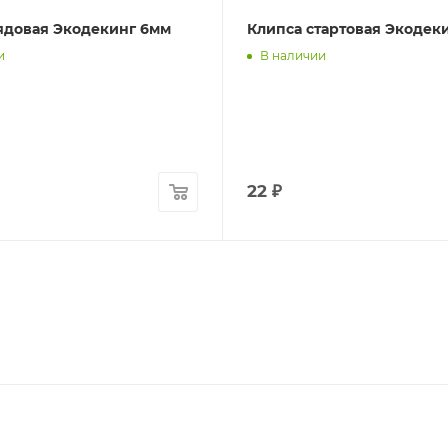
ядовая Экодекинг 6мм
Клипса стартовая Экодек
и
В наличии
22
₽